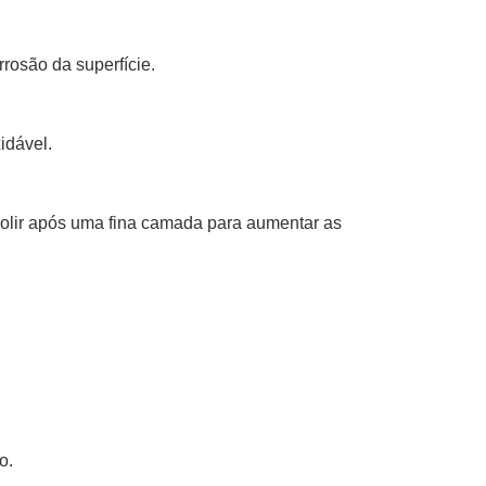
rrosão da superfície.
idável.
 polir após uma fina camada para aumentar as
o.