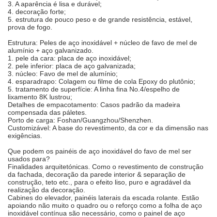
3. A aparência é lisa e durável;
4. decoração forte;
5. estrutura de pouco peso e de grande resistência, estável,
prova de fogo.
Estrutura: Peles de aço inoxidável + núcleo de favo de mel de
alumínio + aço galvanizado.
1. pele da cara: placa de aço inoxidável;
2. pele inferior: placa de aço galvanizada;
3. núcleo: Favo de mel de alumínio;
4. esparadrapo: Colagem ou filme de cola Epoxy do plutônio;
5. tratamento de superfície: A linha fina No.4/espelho de
lixamento 8K lustrou;
Detalhes de empacotamento: Casos padrão da madeira
compensada das páletes.
Porto de carga: Foshan/Guangzhou/Shenzhen.
Customizável: A base do revestimento, da cor e da dimensão nas
exigências.
Que podem os painéis de aço inoxidável do favo de mel ser
usados para?
Finalidades arquitetónicas. Como o revestimento de construção
da fachada, decoração da parede interior & separação de
construção, teto etc., para o efeito liso, puro e agradável da
realização da decoração.
Cabines do elevador, painéis laterais da escada rolante. Estão
apoiando não muito o quadro ou o reforço como a folha de aço
inoxidável contínua são necessário, como o painel de aço