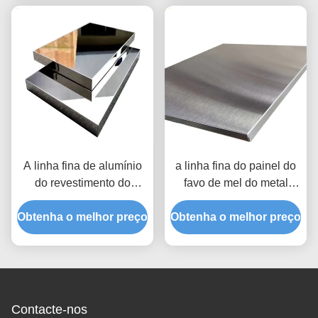
A linha fina de alumínio
a linha fina do painel do
do revestimento do
favo de mel do metal
espelho PVD do teto 10K
SS304 de 20mm escovou
Obtenha o melhor preço
do painel de sanduíche
Obtenha o melhor preço
a parte traseira de
do favo de mel de 30MM
alumínio de Beadblasting
escovou SS
para o teto
Contacte-nos