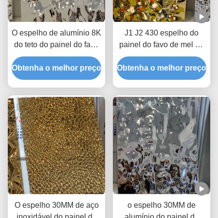
O espelho de alumínio 8K
J1 J2 430 espelho do
do teto do painel do favo
painel do favo de mel do
de mel carimbou o
metal de 304 15MM que
Obtenha o melhor preço
comprimento de 4000mm
Obtenha o melhor preço
carimba a ondinha preta
de prata da água do ouro
O espelho 30MM de aço
o espelho 30MM de
inoxidável do painel do
alumínio do painel do