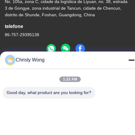
No. 105a, zona C, cidade da logística de Liyuan, no. 38, estrada
3 de Gongye, zona industrial de Tancun, cidade de Chencun,
distrito de Shunde, Foshan, Guangdong, China
telefone
86-757-29395138
Christy Wong
China Boa Qualidade Folha de aço inoxidável colorida
Fornecedor. Copyright © -2026 Foshan Mingxinlong Stainless
1:22 AM
Steel Co., Ltd. . Todos os direitos reservados.
Política de Privacidade
|
Mapa do Site
Good day, what product are you looking for?