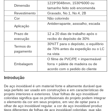
1219*3048mm, 1530*6000 ou
Dimensão
tamanho feito sob encomenda
Revestimento
Gravado,
No.1, No.4, 2B
Cor
Não colorindo
Antiderrapante, assoalho, escada
Aplicação
Prazo de
12 a 20 dias de trabalho após o
execução
recibo do depósito de 30%
30%TT para o depósito, o equilíbrio
Termos do
de 70% antes da expedição ou o LC
pagamento
na vista
O filme de PVC/PE + impermeável
Embalagem
forra + pálete de madeira ou de
acordo com o pedido do cliente
Introdução
De aço inoxidável é um material forte e altamente durável que
seja perfeito ser usado em construções e em características de
projeto interiores e exteriores. Usar folhas de aço inoxidável
coloridas significa que os profissionais do projeto podem integrar
o elemento da cor em seus projetos, em vez de optar para o
olhar de aço inoxidável regular. a cor de aço inoxidável produz
tipos diferentes de folhas de aço inoxidável coloridas, que são