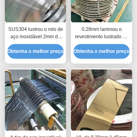
SUS304 lustrou o rolo de
0.28mm laminou o
aço inoxidável 2mm da
revestimento lustrado da
tira 1mm para a indústria
bobina SUS430 2B da
Obtenha o melhor preço
eletrônica
Obtenha o melhor preço
tira linha fina de aço
inoxidável