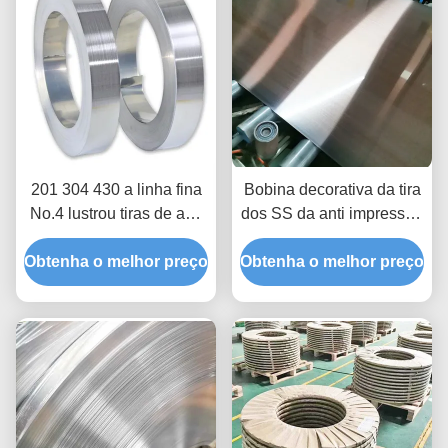
201 304 430 a linha fina
Bobina decorativa da tira
No.4 lustrou tiras de aço
dos SS da anti impressão
inoxidável 50mm 0.25mm
digital para a mobília
Obtenha o melhor preço
densamente
Obtenha o melhor preço
0.3mm antiferrugem
grossos