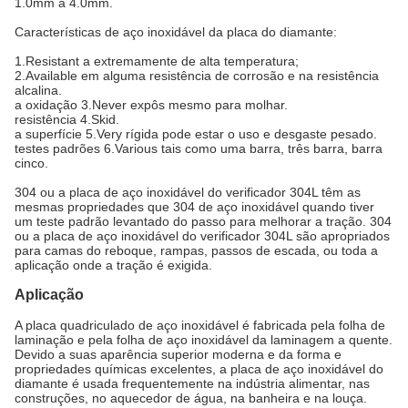
1.0mm a 4.0mm.
Características de aço inoxidável da placa do diamante:
1.Resistant a extremamente de alta temperatura;
2.Available em alguma resistência de corrosão e na resistência
alcalina.
a oxidação 3.Never expôs mesmo para molhar.
resistência 4.Skid.
a superfície 5.Very rígida pode estar o uso e desgaste pesado.
testes padrões 6.Various tais como uma barra, três barra, barra
cinco.
304 ou a placa de aço inoxidável do verificador 304L têm as
mesmas propriedades que 304 de aço inoxidável quando tiver
um teste padrão levantado do passo para melhorar a tração. 304
ou a placa de aço inoxidável do verificador 304L são apropriados
para camas do reboque, rampas, passos de escada, ou toda a
aplicação onde a tração é exigida.
Aplicação
A placa quadriculado de aço inoxidável é fabricada pela folha de
laminação e pela folha de aço inoxidável da laminagem a quente.
Devido a suas aparência superior moderna e da forma e
propriedades químicas excelentes, a placa de aço inoxidável do
diamante é usada frequentemente na indústria alimentar, nas
construções, no aquecedor de água, na banheira e na louça.