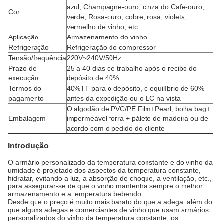
azul, Champagne-ouro, cinza do Café-ouro,
Cor
verde, Rosa-ouro, cobre, rosa, violeta,
vermelho de vinho, etc.
Aplicação
Armazenamento do vinho
Refrigeração
Refrigeração do compressor
Tensão/frequência
220V~240V/50Hz
Prazo de
25 a 40 dias de trabalho após o recibo do
execução
depósito de 40%
Termos do
40%TT para o depósito, o equilíbrio de 60%
pagamento
antes da expedição ou o LC na vista
O algodão de PVC/PE Film+Pearl, bolha bag+
Embalagem
impermeável forra + pálete de madeira ou de
acordo com o pedido do cliente
Introdução
O armário personalizado da temperatura constante e do vinho da
umidade é projetado dos aspectos da temperatura constante,
hidratar, evitando a luz, a absorção de choque, a ventilação, etc.,
para assegurar-se de que o vinho mantenha sempre o melhor
armazenamento e a temperatura bebendo.
Desde que o preço é muito mais barato do que a adega, além do
que alguns adegas e comerciantes de vinho que usam armários
personalizados do vinho da temperatura constante, os