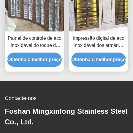
Painel de controle de aço
Impressão digital de aço
inoxidável do toque do
inoxidável dos armários
refrigerador 240V 50Hz
50Hz 220V do vinho do
Obtenha o melhor preço
do armário do vinho do
Obtenha o melhor preço
refrigerador do
metal
compressor anti
Contacte-nos
Foshan Mingxinlong Stainless Steel
Co., Ltd.