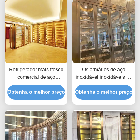
Refrigerador mais fresco
Os armários de aço
comercial de aço
inoxidável inoxidáveis do
inoxidável dos armários
vinho SUS201 com porta
Obtenha o melhor preço
de exposição do vinho do
Obtenha o melhor preço
de vidro PVD revestiram
RUÍDO 201 do ODM