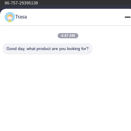
86-757-29395138
Trasa
4:47 AM
China Boa Qualidade Folha de aço inoxidável colorida
Fornecedor. Copyright © -2026 Foshan Mingxinlong Stainless
Good day, what product are you looking for?
Steel Co., Ltd. . Todos os direitos reservados.
Política de Privacidade
|
Mapa do Site