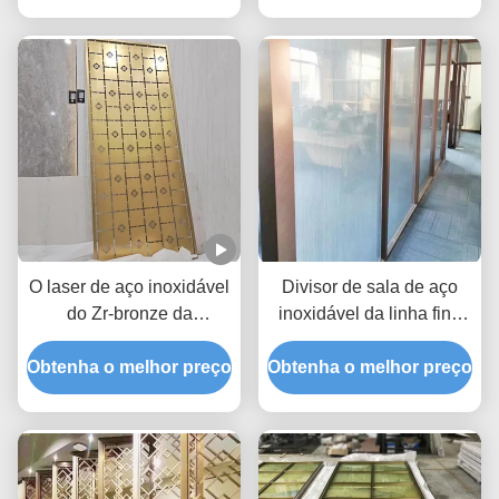
O laser de aço inoxidável
Divisor de sala de aço
do Zr-bronze da
inoxidável da linha fina
separação da tela de
SUS201 de cobre
Obtenha o melhor preço
ASTM 316 decorativos
Obtenha o melhor preço
vermelha com Art Glass
cortou o divisor