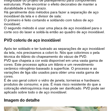
integridade do projeto de planejamento para componentes
estruturais. Pode encontrar o efeito decorativo de manter a
durabilidade a longo prazo.
Há geralmente dois métodos para fazer a separação de aço
inoxidável da tela e o divisor de sala:
O primeiro é feito cortando e soldando com tubos de aço
inoxidável;
O segundo método é usar uma placa de aço inoxidável para o
corte oco do laser e soldá-la então ao quadro de aço inoxidável.
PVD coloriu de aço inoxidável
Após ter soldado e ter lustrado as separações de aço inoxidável
da tela, nós precisamos a colori-lo. Nós que colorimos o pela
técnica do titânio do chapeamento do vácuo de PVD.
PVD que chapeia a cor está disponível em uma vasta gama de
cores. Este processo aplica um titânio e um revestimento
cerâmico nitrogênio-baseado à superfície. O processo e as
variações de liga são usados para obter uma vasta gama de
cores.
É de uso geral colorir o vidro de janela; torneiras e hardware;
produtos de consumo; e joia. É mais risco resistente do que a
coloração eletroquímica mas pode ser danificado. PVD pode ser
aplicado sobre todo o de aço inoxidável.
Imagem do detalhe