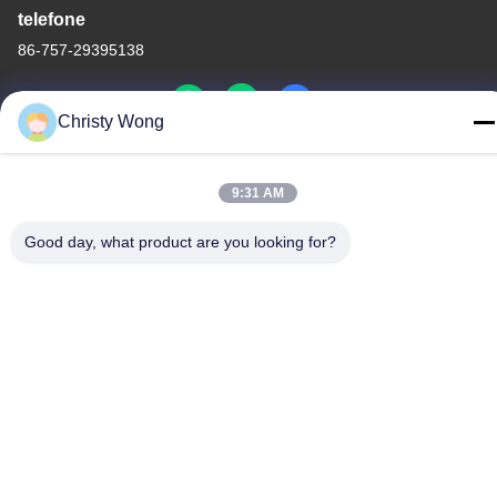
telefone
86-757-29395138
Christy Wong
China Boa Qualidade Folha de aço inoxidável colorida
9:31 AM
Fornecedor. Copyright © -2026 Foshan Mingxinlong Stainless
Steel Co., Ltd. . Todos os direitos reservados.
Good day, what product are you looking for?
Política de Privacidade
|
Mapa do Site