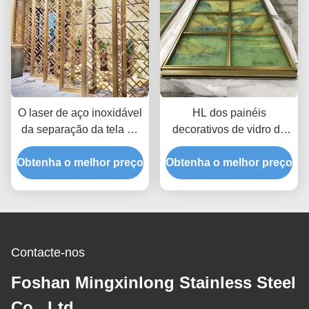
O laser de aço inoxidável
HL dos painéis
da separação da tela da
decorativos de vidro de
anti impressão digital
aço inoxidável da chapa
Obtenha o melhor preço
cortou o divisor de sala
Obtenha o melhor preço
metálica da separação
AISI do metal do ouro JIS
120*300cm da linha fina
Contacte-nos
Foshan Mingxinlong Stainless Steel
Co., Ltd.