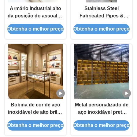
Armário industrial alto
Stainless Steel
da posição do assoalho
Fabricated Pipes &
do armário de
Tubes Custom Tanks
Obtenha o melhor preço
Obtenha o melhor preço
exposição SUS304 do
metal do ODM SUS316
Bobina de cor de aço
Metal personalizado de
inoxidável de alto brilho
aço inoxidável preto
resistente à corrosão e
ouro sala de estar
Obtenha o melhor preço
Obtenha o melhor preço
anti-impressão digital
gabinete de exibição
qualidade de
estante de livros