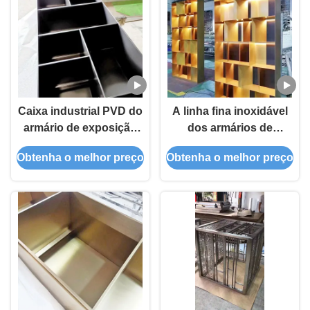
alcova
Caixa industrial PVD do
A linha fina inoxidável
armário de exposição
dos armários de
do metal SS316 alto que
exposição do metal do
Obtenha o melhor preço
Obtenha o melhor preço
colore o ODM
escritório do TUV perla
o revestimento soprado