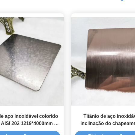
e aço inoxidável colorido
Titânio de aço inoxidá
 AISI 202 1219*4000mm da
inclinação do chapeam
folha da pérola
folha PVD da cor de br