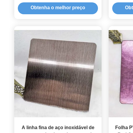
inoxidável ASTM 201 202 1*2m
do Cha
Obtenha o melhor preço
Obt
A linha fina de aço inoxidável de
Folha P