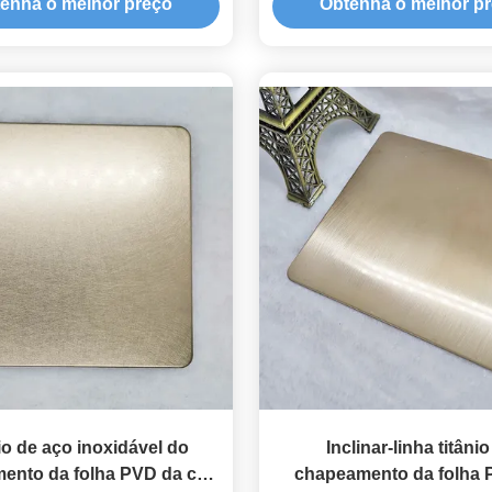
enha o melhor preço
Obtenha o melhor p
linha fina
io de aço inoxidável do
Inclinar-linha titâni
ento da folha PVD da cor
chapeamento da folha 