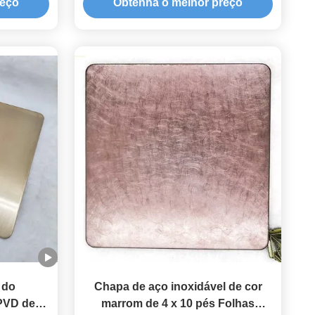
reço
Obtenha o melhor preço
o do
Chapa de aço inoxidável de cor
PVD de
marrom de 4 x 10 pés Folhas