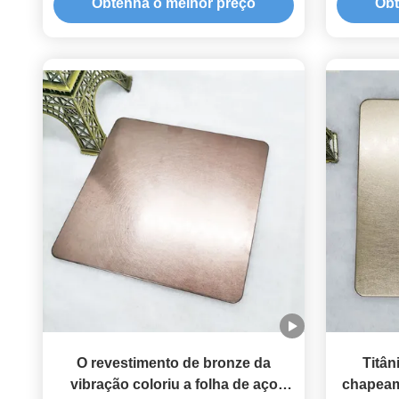
Obtenha o melhor preço
Obt
202 150*300cm
O revestimento de bronze da
Titân
vibração coloriu a folha de aço
chapeam