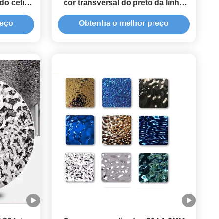
 do cetim
cor transversal do preto da linha
fina SS430 304 revestiu
reço
Obtenha o melhor preço