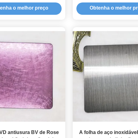
mpagne-ouro da vibração
Champagne Gold Color S
enha o melhor preço
Obtenha o melhor p
Steel
VD antiusura BV de Rose
A folha de aço inoxidáve