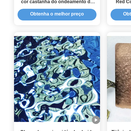
cor castanha do ondeamento da
Red Co
folha termina Wearproof
Obtenha o melhor preço
Obt