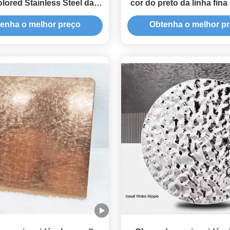
lored Stainless Steel da
cor do preto da linha fina
vibração da pérola
SS430 revestiu
enha o melhor preço
Obtenha o melhor p