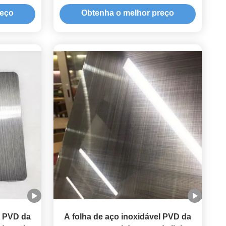
tainless
revestidas com PVD de vibração de
reço
Obtenha o melhor preço
pérola
l PVD da
A folha de aço inoxidável PVD da