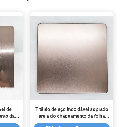
vel de
Titânio de aço inoxidável soprado
ento da
areia do chapeamento da folha
onze da
PVD da cor de bronze