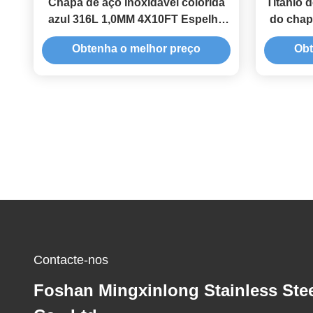
Chapa de aço inoxidável colorida
Titânio 
azul 316L 1,0MM 4X10FT Espelho
do chap
Onda Ondulação de Água 1500mm
cor de c
Obtenha o melhor preço
Obt
Contacte-nos
Foshan Mingxinlong Stainless Ste