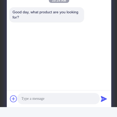
10:14 AM
38, estrada 3 de Gongye, zona industrial de Tancun,
cidade de Chencun, distrito de Shunde, Foshan,
Good day, what product are you looking 
Guangdong, China
for?
Endereço da fábrica
No. 105a, zona C, cidade da logística de Liyuan, no.
38, estrada 3 de Gongye, zona industrial de Tancun,
cidade de Chencun, distrito de Shunde, Foshan,
Guangdong, China
telefone
86-757-29395138