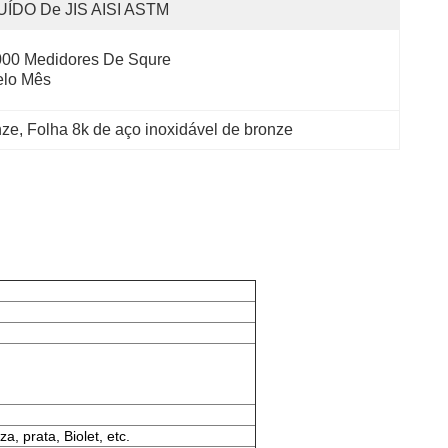
UÍDO De JIS AISI ASTM
00 Medidores De Squre 
elo Mês
nze
, 
Folha 8k de aço inoxidável de bronze
, prata, Biolet, etc.