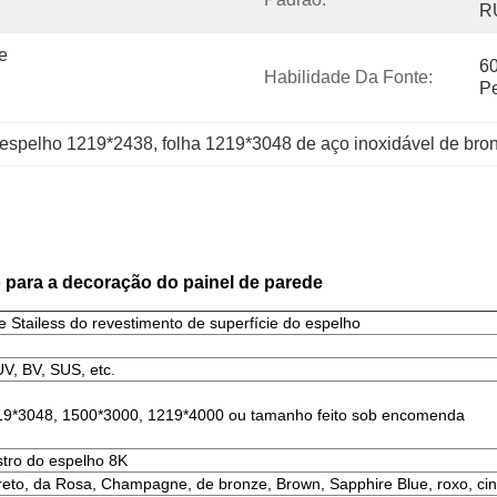
R
 
60
Habilidade Da Fonte:
P
o espelho 1219*2438
, 
folha 1219*3048 de aço inoxidável de bro
o para a decoração do painel de parede
Stailess do revestimento de superfície do espelho
V, BV, SUS, etc.
19*3048, 1500*3000, 1219*4000 ou tamanho feito sob encomenda
ustro do espelho 8K
eto, da Rosa, Champagne, de bronze, Brown, Sapphire Blue, roxo, cinza