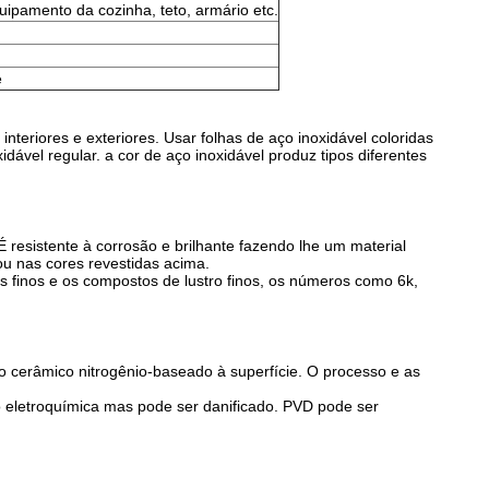
uipamento da cozinha, teto, armário etc.
e
nteriores e exteriores. Usar folhas de aço inoxidável coloridas
dável regular. a cor de aço inoxidável produz tipos diferentes
É resistente à corrosão e brilhante fazendo lhe um material
ou nas cores revestidas acima.
s finos e os compostos de lustro finos, os números como 6k,
to cerâmico nitrogênio-baseado à superfície. O processo e as
ção eletroquímica mas pode ser danificado. PVD pode ser