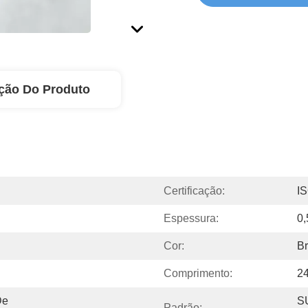
ção Do Produto
Certificação:
I
Espessura:
0,
Cor:
B
Comprimento:
2
e 
S
Padrão: