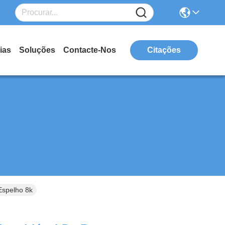
ias
Soluções
Contacte-Nos
Citações
Espelho 8k