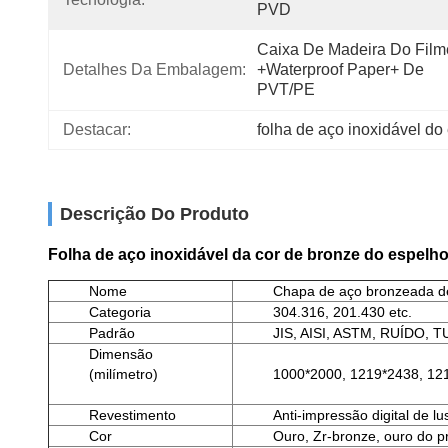
PVD
Caixa De Madeira Do Filme
Detalhes Da Embalagem:
+Waterproof Paper+ De 
PVT/PE
Destacar:
folha de aço inoxidável d
Descrição Do Produto
Folha de aço inoxidável da cor de bronze do espelh
Nome
Chapa de aço bronzeada de 
Categoria
304.316, 201.430 etc.
Padrão
JIS, AISI, ASTM, RUÍDO, TU
Dimensão
(milímetro)
1000*2000, 1219*2438, 12
Revestimento
Anti-impressão digital de l
Cor
Ouro, Zr-bronze, ouro do pr