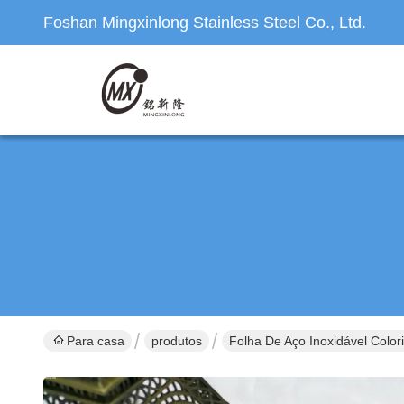
Foshan Mingxinlong Stainless Steel Co., Ltd.
Para casa
produtos
Folha De Aço Inoxidável Color