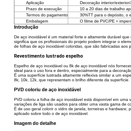
Aplicação
Decoração interior/exterior
Prazo de execução
10 a 20 dias de trabalho a
Termos do pagamento
30%TT para o depósito, o e
Embalagem
O filme de PVC/PE + imperm
Introdução
De aço inoxidável é um material forte e altamente durável que s
significa que os profissionais do projeto podem integrar o elem
de folhas de aço inoxidável coloridas, que são fabricadas aos 
Revestimento lustrado espelho
Espelho de aço inoxidável ou 8k de aço inoxidável nós fornecem
ideal para o uso fora e dentro, especialmente para a decoraç
É uma superfície lustrada altamente reflexiva similar a um es
8k, 10k, 12k, que representam o brilho diferente da superfície.
PVD coloriu de aço inoxidável
PVD coloriu a folha de aço inoxidável está disponível em uma 
variações de liga são usados para obter uma vasta gama de c
É de uso geral colorir o vidro de janela; torneiras e hardware
aplicado sobre todo o de aço inoxidável.
Imagem do detalhe