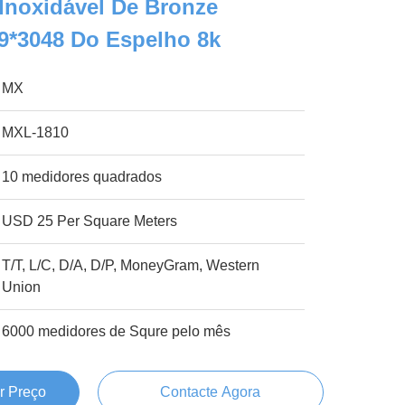
Inoxidável De Bronze
9*3048 Do Espelho 8k
MX
MXL-1810
10 medidores quadrados
USD 25 Per Square Meters
T/T, L/C, D/A, D/P, MoneyGram, Western
Union
6000 medidores de Squre pelo mês
r Preço
Contacte Agora