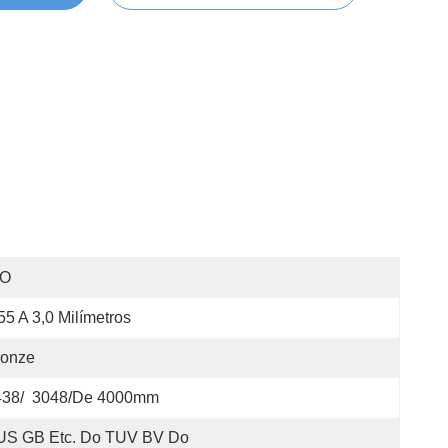
SO
55 A 3,0 Milímetros
ronze
438/  3048/de 4000mm
US GB Etc. Do TUV BV Do 