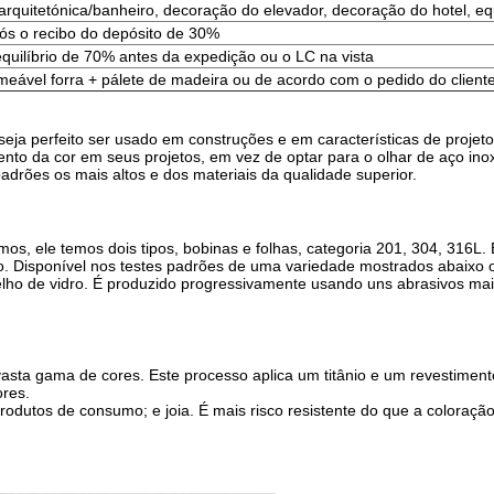
/arquitetónica/banheiro, decoração do elevador, decoração do hotel, eq
pós o recibo do depósito de 30%
quilíbrio de 70% antes da expedição ou o LC na vista
eável forra + pálete de madeira ou de acordo com o pedido do client
eja perfeito ser usado em construções e em características de projeto i
ento da cor em seus projetos, em vez de optar para o olhar de aço inoxi
padrões os mais altos e dos materiais da qualidade superior.
os, ele temos dois tipos, bobinas e folhas, categoria 201, 304, 316L. 
ão. Disponível nos testes padrões de uma variedade mostrados abaixo 
pelho de vidro. É produzido progressivamente usando uns abrasivos mai
vasta gama de cores. Este processo aplica um titânio e um revestimen
ores.
; produtos de consumo; e joia. É mais risco resistente do que a colora