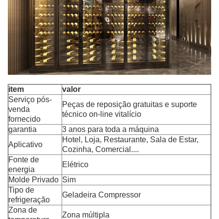
item
valor
Serviço pós-
Peças de reposição gratuitas e suporte
venda
técnico on-line vitalício
fornecido
garantia
3 anos para toda a máquina
Hotel, Loja, Restaurante, Sala de Estar,
Aplicativo
Cozinha, Comercial....
Fonte de
Elétrico
energia
Molde Privado
Sim
Tipo de
Geladeira Compressor
refrigeração
Zona de
Zona múltipla