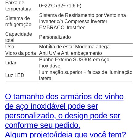
Faixa de
0~22'C (32~71,6 F)
temperatura
Sistema de Resfriamento por Ventoinha
Sistema de
Inverter c/h Compressa Inverter
refrigeração
EMBRACO, frost free
Capacidade
Personalizado
total
Uso
Mobília de estar Moderna adega
Vidro da porta
Anti UV e Anti embaçamento
Punho Externo SUS304 em Aço
Lidar
Inoxidável
Iluminação superior + faixas de iluminação
Luz LED
lateral
O tamanho dos armários de vinho
de aço inoxidável pode ser
personalizado, o design pode ser
conforme seu pedido.
Algum projeto/ideia que você tem?