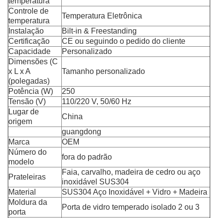
temperatura
Controle de
Temperatura Eletrônica
temperatura
Instalação
Bilt-in & Freestanding
Certificação
CE ou seguindo o pedido do cliente
Capacidade
Personalizado
Dimensões (C
x L x A
Tamanho personalizado
(polegadas)
Potência (W)
250
Tensão (V)
110/220 V, 50/60 Hz
Lugar de
China
origem
guangdong
Marca
OEM
Número do
fora do padrão
modelo
Faia, carvalho, madeira de cedro ou aço
Prateleiras
inoxidável SUS304
Material
SUS304 Aço Inoxidável + Vidro + Madeira
Moldura da
Porta de vidro temperado isolado 2 ou 3
porta