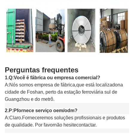
Perguntas frequentes
1.
Q
:
Você é fábrica ou empresa comercial?
A
:
Nós somos empresa de fábrica,
que está localizado
na
cidade de Foshan
, perto da estação ferroviária sul de
Guangzhou e do metrô
.
2.
P:
P
fornece serviço oem/odm?
A:
Claro.
Forneceremos soluções profissionais e produtos
de qualidade.
Por favor
não hesite
contactar
.