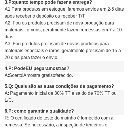
3.
P:
quanto tempo pode fazer a entrega?
A1:
Para produtos em estoque, faremos envios em 2-5 dias
após receber o depósito ou receber T/T;
A
2: F
ou os produtos precisam de nova produção para
materiais comuns, geralmente fazem remessas em 7 a 10
dias;
A3: F
ou produtos precisam de novos produtos para
materiais especiais e raros, geralmente precisam de 15 a
20 dias para fazer o envio.
4.
P:
Pode
EU
pegar
amostras?
A:
S
certo!Amostra grátis
oferecido
.
5.
Q: Quais são as suas condições de pagamento?
A: Pagamento inicial de 30% TT e saldo de 70% TT ou
L/C.
6.
P: como garantir a qualidade?
R: O certificado de teste do moinho é fornecido com a
remessa. Se necessário, a inspeção de terceiros é