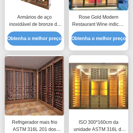
Armários de aço
Rose Gold Modern
inoxidável de bronze do
Restaurant Wine indica o
vinho do ODM 24
armário TUV 350*190cm
Obtenha o melhor preço
refrigeradores AC240V
Obtenha o melhor preço
do vinho da polegada
Refrigerador mais frio
ISO 300*160cm da
ASTM 316L 201 dos
unidade ASTM 316L do