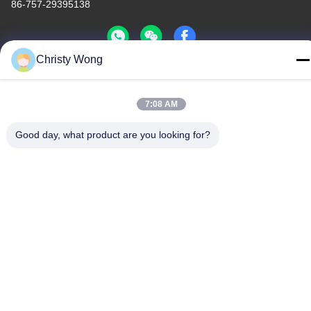
86-757-29395138
Christy Wong
China Boa Qualidade Folha de aço inoxidável colorida
Fornecedor. Copyright © -2026 Foshan Mingxinlong Stainless
7:08 AM
Steel Co., Ltd. . Todos os direitos reservados.
Good day, what product are you looking for?
Política de Privacidade
|
Mapa do Site