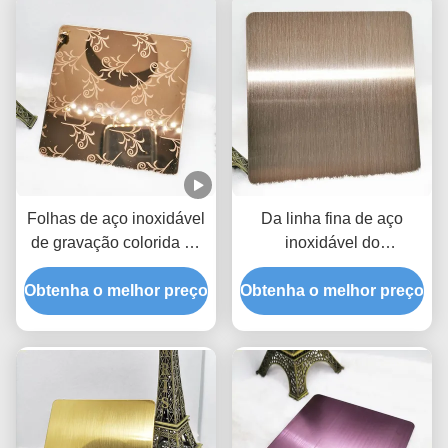
Folhas de aço inoxidável
Da linha fina de aço
de gravação colorida de
inoxidável do
0,75 mm 10 pés para
ondeamento da folha de
Obtenha o melhor preço
decoração de elevador
Obtenha o melhor preço
AISI 201 placa de cobre
vermelha colorida 202
150*300cm