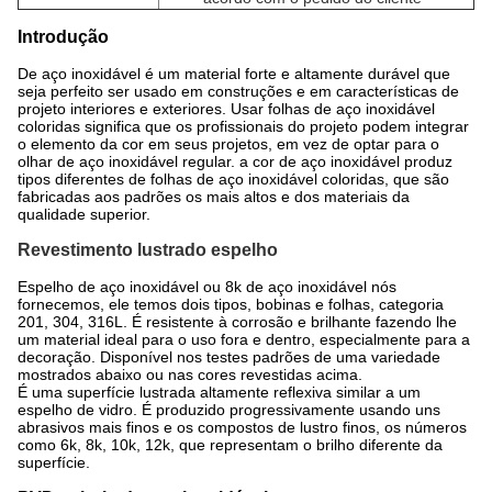
Introdução
De aço inoxidável é um material forte e altamente durável que
seja perfeito ser usado em construções e em características de
projeto interiores e exteriores. Usar folhas de aço inoxidável
coloridas significa que os profissionais do projeto podem integrar
o elemento da cor em seus projetos, em vez de optar para o
olhar de aço inoxidável regular. a cor de aço inoxidável produz
tipos diferentes de folhas de aço inoxidável coloridas, que são
fabricadas aos padrões os mais altos e dos materiais da
qualidade superior.
Revestimento lustrado espelho
Espelho de aço inoxidável ou 8k de aço inoxidável nós
fornecemos, ele temos dois tipos, bobinas e folhas, categoria
201, 304, 316L. É resistente à corrosão e brilhante fazendo lhe
um material ideal para o uso fora e dentro, especialmente para a
decoração. Disponível nos testes padrões de uma variedade
mostrados abaixo ou nas cores revestidas acima.
É uma superfície lustrada altamente reflexiva similar a um
espelho de vidro. É produzido progressivamente usando uns
abrasivos mais finos e os compostos de lustro finos, os números
como 6k, 8k, 10k, 12k, que representam o brilho diferente da
superfície.