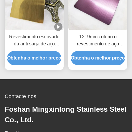
Revestimento escovado
1219mm coloriu o
da anti sarja de aço
revestimento de aço
inoxidável da folha do
inoxidável da linha fina
Obtenha o melhor preço
ouro do espelho da
Obtenha o melhor preço
de Rose Red SS 304 das
impressão digital PVD
folhas
Contacte-nos
Foshan Mingxinlong Stainless Steel
Co., Ltd.