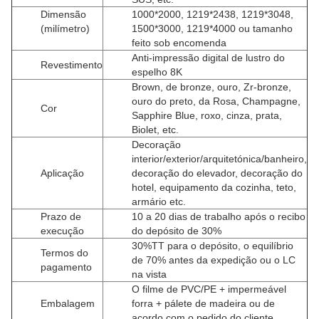
Dimensão
1000*2000, 1219*2438, 1219*3048,
(milímetro)
1500*3000, 1219*4000 ou tamanho
feito sob encomenda
Anti-impressão digital de lustro do
Revestimento
espelho 8K
Brown,
de bronze,
ouro, Zr-bronze,
ouro do preto, da Rosa, Champagne,
Cor
Sapphire Blue, roxo, cinza, prata,
Biolet, etc.
Decoração
interior/exterior/arquitetónica/banheiro,
Aplicação
decoração do elevador, decoração do
hotel, equipamento da cozinha, teto,
armário etc.
Prazo de
10 a 20 dias de trabalho após o recibo
execução
do depósito de 30%
30%TT para o depósito, o equilíbrio
Termos do
de 70% antes da expedição ou o LC
pagamento
na vista
O filme de PVC/PE + impermeável
Embalagem
forra + pálete de madeira ou de
acordo com o pedido do cliente