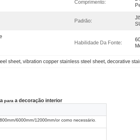
Comprimento:
Pe
JI
Padrão:
S
 
60
Habilidade Da Fonte:
M
teel sheet
, 
vibration copper stainless steel sheet
, 
decorative stai
ha
a decoração interior
para
 5800mm/6000mm/12000mm/or como necessário.