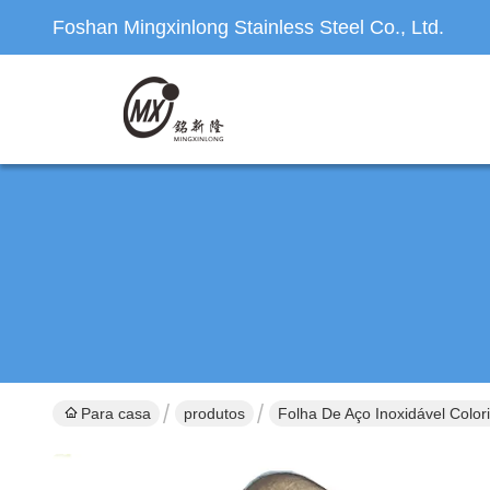
Foshan Mingxinlong Stainless Steel Co., Ltd.
Para casa
produtos
Folha De Aço Inoxidável Color