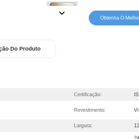
Obtenha O Melho
ção Do Produto
Certificação:
I
Revestimento:
Vi
Largura:
1
24