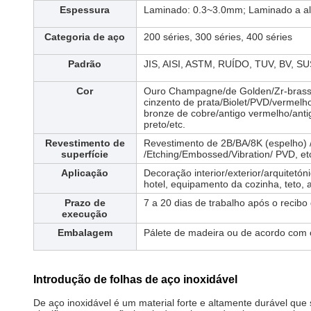
Espessura
Laminado: 0.3~3.0mm; Laminado a a
Categoria de aço
200 séries, 300 séries, 400 séries
Padrão
JIS, AISI, ASTM, RUÍDO, TUV, BV, SUS
Cor
Ouro Champagne/de Golden/Zr-brass/
cinzento de prata/Biolet/PVD/vermelh
bronze de cobre/antigo vermelho/antig
preto/etc.
Revestimento de
Revestimento de 2B/BA/8K (espelho) /
superfície
/Etching/Embossed/Vibration/ PVD, et
Aplicação
Decoração interior/exterior/arquitetó
hotel, equipamento da cozinha, teto, 
Prazo de
7 a 20 dias de trabalho após o recib
execução
Embalagem
Pálete de madeira ou de acordo com o
Introdução de folhas de aço inoxidável
De aço inoxidável é um material forte e altamente durável que s