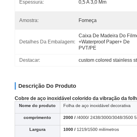
Espessura:
0,5 A 3,0 Mm
Amostra:
Forneça
Caixa De Madeira Do Filme
Detalhes Da Embalagem:
+Waterproof Paper+ De 
PVT/PE
Destacar:
custom colored stainless s
Descrição Do Produto
Cobre
de aço inoxidável colorido
da vibração
da
fol
Nome do produto
Folha de aço inoxidável decorativa
comprimento
2000 /
/4000/ 2438/3000/3048/3500
Largura
1000 /
1219/1500 milímetros