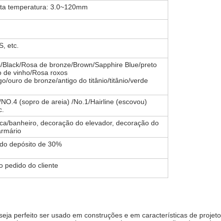
lta temperatura: 3.0~120mm
, etc.
Black/Rosa de bronze/Brown/Sapphire Blue/preto
o de vinho/Rosa roxos
o/ouro de bronze/antigo do titânio/titânio/verde
NO.4 (sopro de areia) /No.1/Hairline (escovou)
c.
nica/banheiro, decoração do elevador, decoração do
armário
o do depósito de 30%
 pedido do cliente
eja perfeito ser usado em construções e em características de projeto i