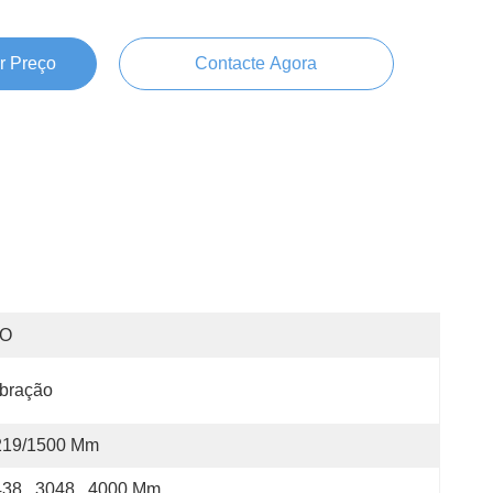
r Preço
Contacte Agora
SO
bração
219/1500 Mm
38 , 3048 , 4000 Mm 