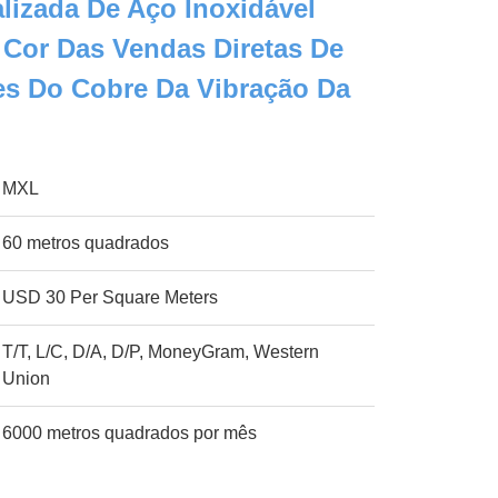
lizada De Aço Inoxidável
 Cor Das Vendas Diretas De
es Do Cobre Da Vibração Da
MXL
60 metros quadrados
USD 30 Per Square Meters
T/T, L/C, D/A, D/P, MoneyGram, Western
Union
6000 metros quadrados por mês